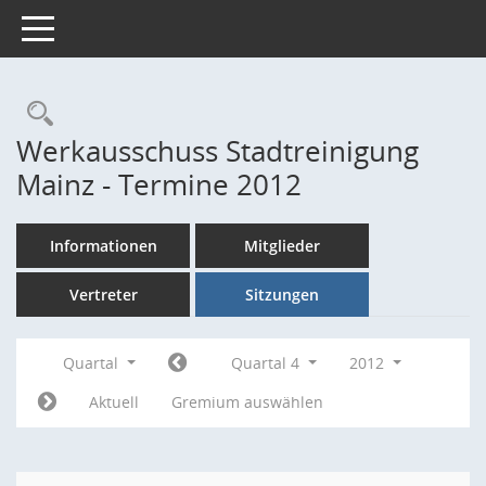
Toggle navigation
Rechercheauswahl
Werkausschuss Stadtreinigung
Mainz - Termine 2012
Informationen
Mitglieder
Vertreter
Sitzungen
Quartal
Quartal 4
2012
Aktuell
Gremium auswählen