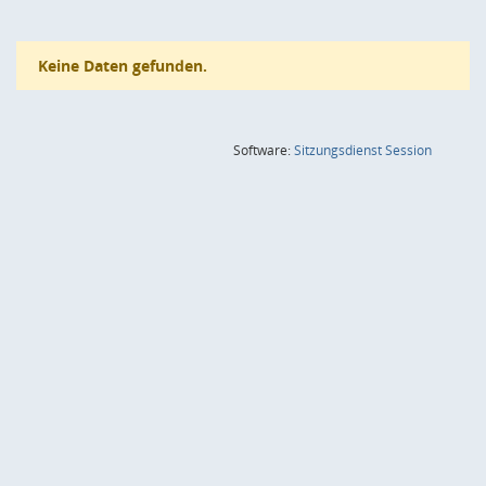
Keine Daten gefunden.
(Wird in
Software:
Sitzungsdienst
Session