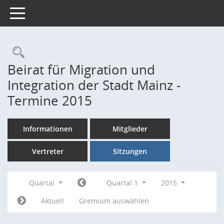
Toggle navigation
Rechercheauswahl
Beirat für Migration und
Integration der Stadt Mainz -
Termine 2015
Informationen
Mitglieder
Vertreter
Sitzungen
Quartal
Quartal 1
2015
Aktuell
Gremium auswählen