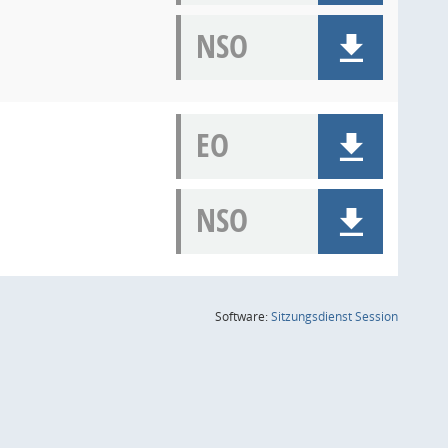
NSO
EO
NSO
(Wird in
Software:
Sitzungsdienst
Session