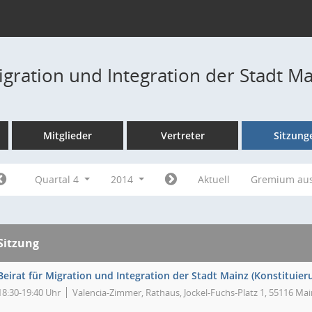
igration und Integration der Stadt M
Mitglieder
Vertreter
Sitzung
Quartal 4
2014
Aktuell
Gremium au
Sitzung
Beirat für Migration und Integration der Stadt Mainz (Konstituier
18:30-19:40 Uhr
Valencia-Zimmer, Rathaus, Jockel-Fuchs-Platz 1, 55116 Mai