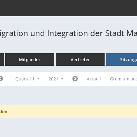
igration und Integration der Stadt M
Mitglieder
Vertreter
Sitzung
Quartal 1
2021
Aktuell
Gremium au
den.