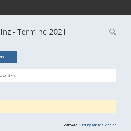
ainz - Termine 2021
Rec
en
swählen
(Wird in
Software:
Sitzungsdienst
Session