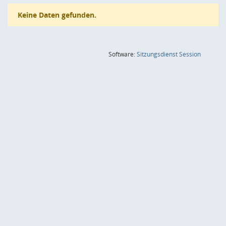
Keine Daten gefunden.
(Wird in
Software:
Sitzungsdienst
Session