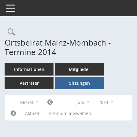
Toggle navigation
Rechercheauswahl
Ortsbeirat Mainz-Mombach -
Termine 2014
Informationen
Mitglieder
Vertreter
Sitzungen
Monat
Juni
2014
Aktuell
Gremium auswählen