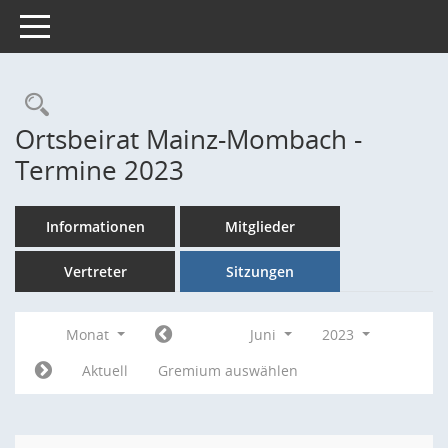
Toggle navigation
Rechercheauswahl
Ortsbeirat Mainz-Mombach -
Termine 2023
Informationen
Mitglieder
Vertreter
Sitzungen
Monat
Juni
2023
Aktuell
Gremium auswählen