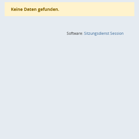
Keine Daten gefunden.
(Wird in
Software:
Sitzungsdienst
Session