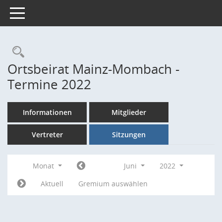
Toggle navigation
Rechercheauswahl
Ortsbeirat Mainz-Mombach -
Termine 2022
Informationen
Mitglieder
Vertreter
Sitzungen
Monat
Juni
2022
Aktuell
Gremium auswählen