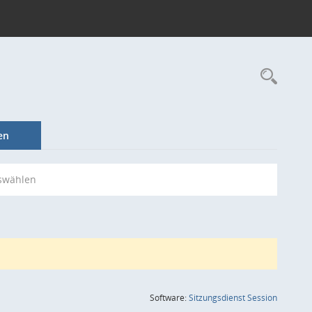
Rec
en
swählen
(Wird in
Software:
Sitzungsdienst
Session