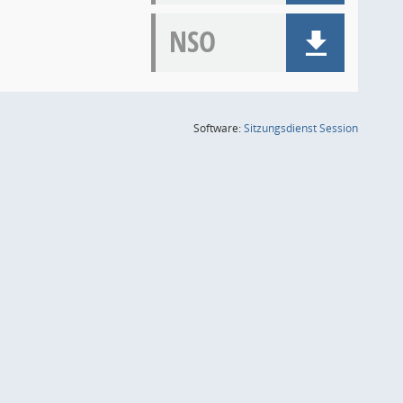
NSO
(Wird in
Software:
Sitzungsdienst
Session