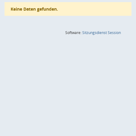
Keine Daten gefunden.
(Wird in
Software:
Sitzungsdienst
Session