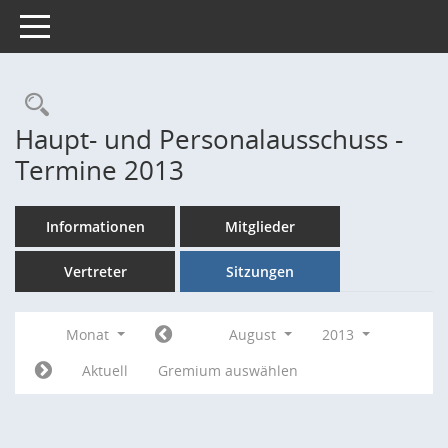
Toggle navigation
Rechercheauswahl
Haupt- und Personalausschuss -
Termine 2013
Informationen
Mitglieder
Vertreter
Sitzungen
Monat
August
2013
Aktuell
Gremium auswählen