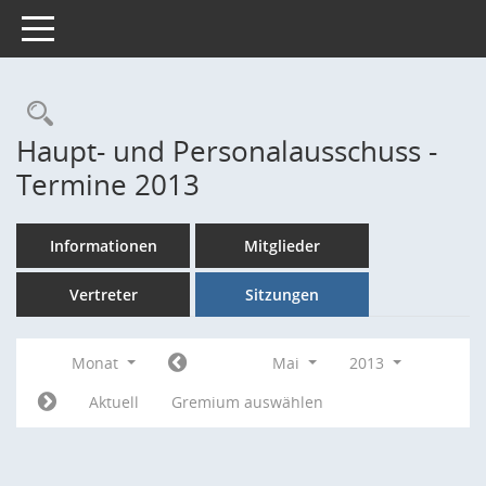
Toggle navigation
Rechercheauswahl
Haupt- und Personalausschuss -
Termine 2013
Informationen
Mitglieder
Vertreter
Sitzungen
Monat
Mai
2013
Aktuell
Gremium auswählen