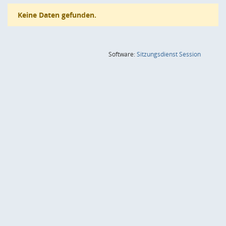
Keine Daten gefunden.
(Wird in
Software:
Sitzungsdienst
Session