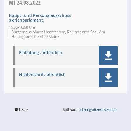
MI
24.08.2022
Haupt- und Personalausschuss
(Ferienparlament)
16:35-16:50 Uhr
Bürgerhaus Mainz-Hechtsheim, Rheinhessen-Saal, Am
Heuergrund 8, 55129 Mainz
Einladung - öffentlich
Niederschrift öffentlich
(Wird in
1 Satz
Software:
Sitzungsdienst
Session