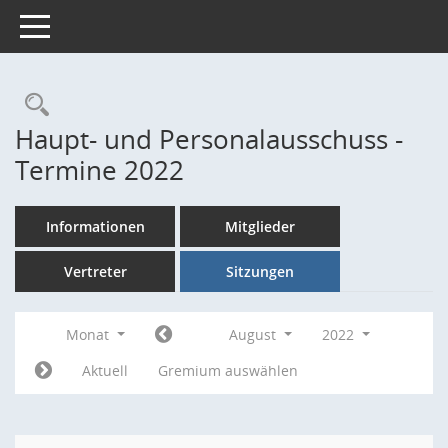
Toggle navigation
Rechercheauswahl
Haupt- und Personalausschuss -
Termine 2022
Informationen
Mitglieder
Vertreter
Sitzungen
Monat
August
2022
Aktuell
Gremium auswählen