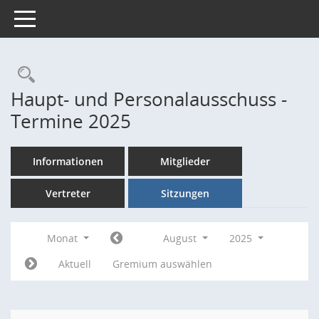
Toggle navigation
Rechercheauswahl
Haupt- und Personalausschuss -
Termine 2025
Informationen
Mitglieder
Vertreter
Sitzungen
Monat
August
2025
Aktuell
Gremium auswählen