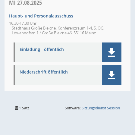
MI
27.08.2025
Haupt- und Personalausschuss
16:30-17:30 Uhr
Stadthaus Große Bleiche, Konferenzraum 1-4, 5. OG,
Löwenhofstr. 1 / Große Bleiche 46, 55116 Mainz
Einladung - öffentlich
Niederschrift öffentlich
(Wird in
1 Satz
Software:
Sitzungsdienst
Session