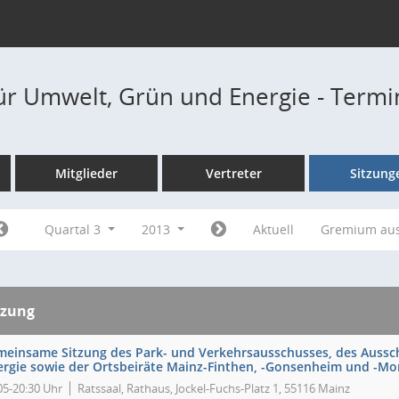
ür Umwelt, Grün und Energie - Term
Mitglieder
Vertreter
Sitzung
Quartal 3
2013
Aktuell
Gremium au
tzung
meinsame Sitzung des Park- und Verkehrsausschusses, des Aussc
ergie sowie der Ortsbeiräte Mainz-Finthen, -Gonsenheim und -M
05-20:30 Uhr
Ratssaal, Rathaus, Jockel-Fuchs-Platz 1, 55116 Mainz