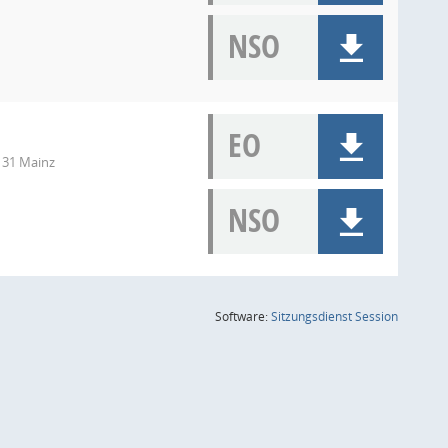
NSO
EO
131 Mainz
NSO
(Wird in
Software:
Sitzungsdienst
Session