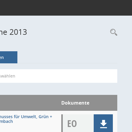
ine 2013
Rec
en
swählen
Dokumente
husses für Umwelt, Grün +
EO
ombach