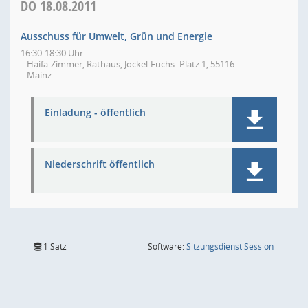
DO
18.08.2011
Ausschuss für Umwelt, Grün und Energie
16:30-18:30 Uhr
Haifa-Zimmer, Rathaus, Jockel-Fuchs- Platz 1, 55116
Mainz
Einladung - öffentlich
Niederschrift öffentlich
(Wird in
1 Satz
Software:
Sitzungsdienst
Session