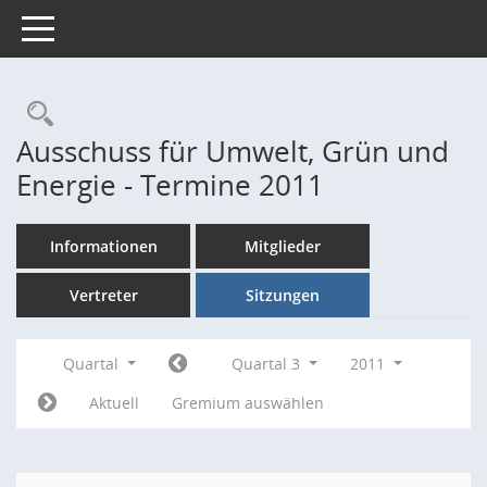
Toggle navigation
Rechercheauswahl
Ausschuss für Umwelt, Grün und
Energie - Termine 2011
Informationen
Mitglieder
Vertreter
Sitzungen
Quartal
Quartal 3
2011
Aktuell
Gremium auswählen