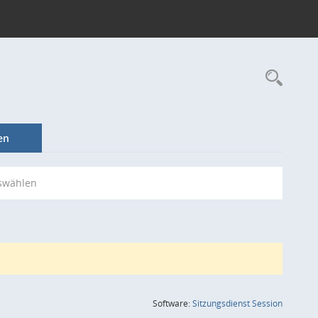
Rec
en
swählen
(Wird in
Software:
Sitzungsdienst
Session