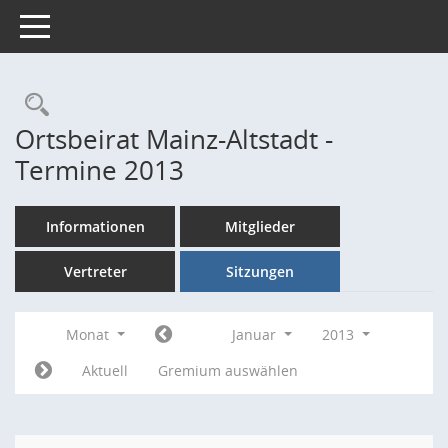
Toggle navigation
Rechercheauswahl
Ortsbeirat Mainz-Altstadt -
Termine 2013
Informationen
Mitglieder
Vertreter
Sitzungen
Monat
Januar
2013
Aktuell
Gremium auswählen