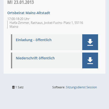
MI
23.01.2013
Ortsbeirat Mainz-Altstadt
17:00-18:20 Uhr
Haifa-Zimmer, Rathaus, Jockel-Fuchs- Platz 1, 55116
Mainz
Einladung - öffentlich
Niederschrift öffentlich
(Wird in
1 Satz
Software:
Sitzungsdienst
Session