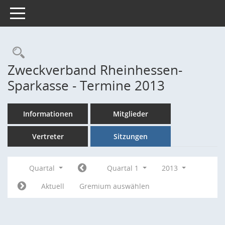
Toggle navigation
Rechercheauswahl
Zweckverband Rheinhessen-
Sparkasse - Termine 2013
Informationen
Mitglieder
Vertreter
Sitzungen
Quartal
Quartal 1
2013
Aktuell
Gremium auswählen