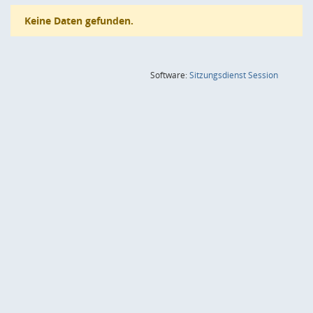
Keine Daten gefunden.
(Wird in
Software:
Sitzungsdienst
Session