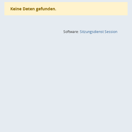
Keine Daten gefunden.
(Wird in
Software:
Sitzungsdienst
Session