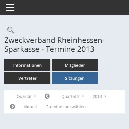
Toggle navigation
Rechercheauswahl
Zweckverband Rheinhessen-
Sparkasse - Termine 2013
Informationen
Mitglieder
Vertreter
Sitzungen
Quartal
Quartal 2
2013
Aktuell
Gremium auswählen