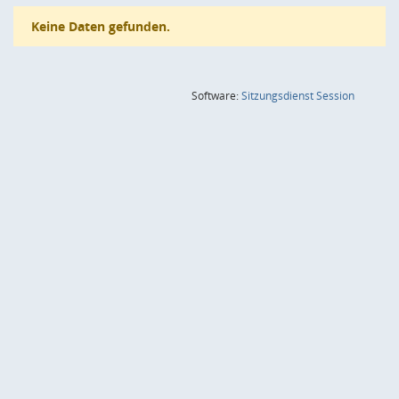
Keine Daten gefunden.
(Wird in
Software:
Sitzungsdienst
Session