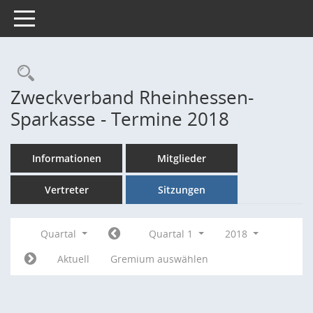
Toggle navigation
Rechercheauswahl
Zweckverband Rheinhessen-
Sparkasse - Termine 2018
Informationen
Mitglieder
Vertreter
Sitzungen
Quartal
Quartal 1
2018
Aktuell
Gremium auswählen