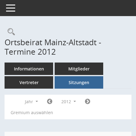
Toggle navigation
Rechercheauswahl
Ortsbeirat Mainz-Altstadt -
Termine 2012
Informationen
Mitglieder
Vertreter
Sitzungen
Jahr
2012
Gremium auswählen