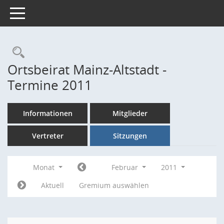
Toggle navigation
Rechercheauswahl
Ortsbeirat Mainz-Altstadt -
Termine 2011
Informationen
Mitglieder
Vertreter
Sitzungen
Monat
Februar
2011
Aktuell
Gremium auswählen