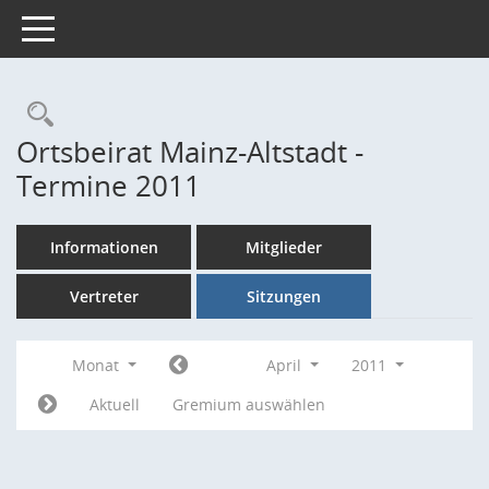
Toggle navigation
Rechercheauswahl
Ortsbeirat Mainz-Altstadt -
Termine 2011
Informationen
Mitglieder
Vertreter
Sitzungen
Monat
April
2011
Aktuell
Gremium auswählen