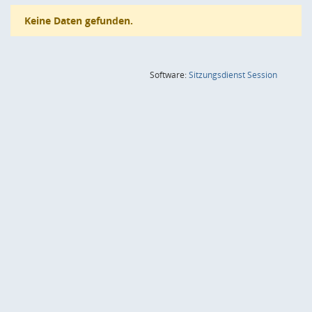
Keine Daten gefunden.
(Wird in
Software:
Sitzungsdienst
Session