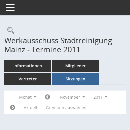
Toggle navigation
Rechercheauswahl
Werkausschuss Stadtreinigung
Mainz - Termine 2011
Informationen
Mitglieder
Vertreter
Sitzungen
Monat
November
2011
Aktuell
Gremium auswählen