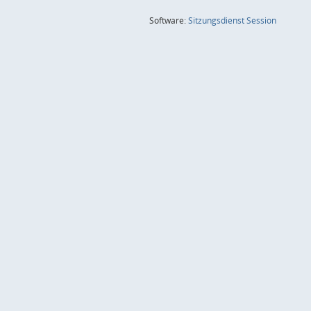
(Wird in
Software:
Sitzungsdienst
Session