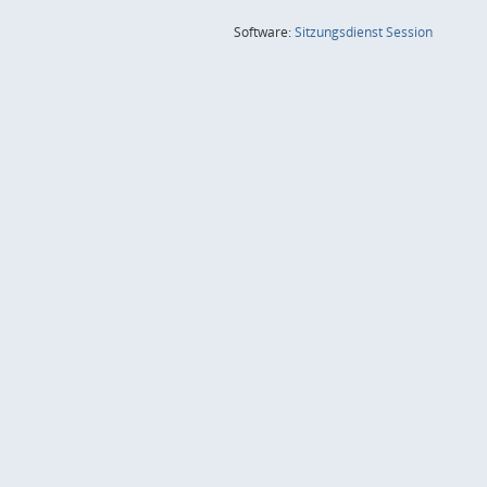
(Wird in
Software:
Sitzungsdienst
Session