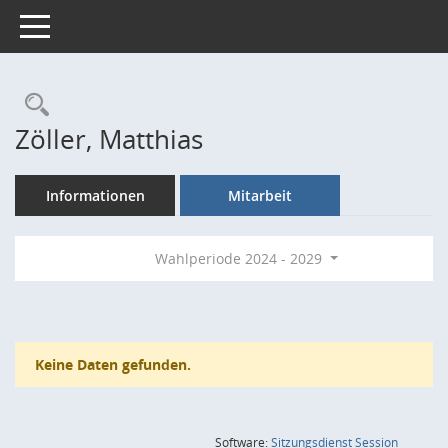
Toggle navigation
Rechercheauswahl
Zöller, Matthias
Informationen
Mitarbeit
Wahlperiode 2024 - 2029
Keine Daten gefunden.
(Wird in
Software:
Sitzungsdienst
Session