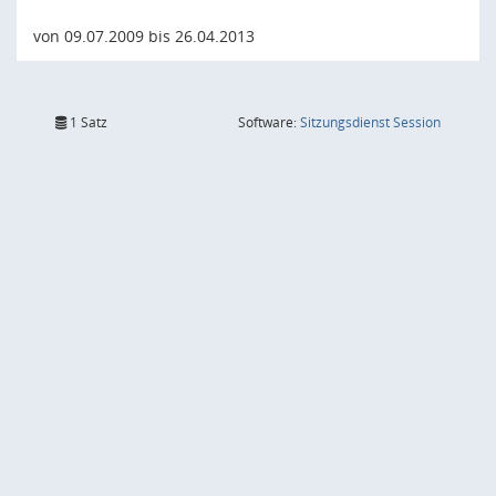
von 09.07.2009 bis 26.04.2013
(Wird in
1 Satz
Software:
Sitzungsdienst
Session