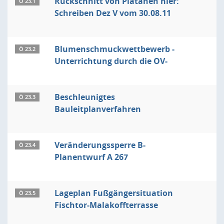
Rückschnitt von Platanen hier:
Ö 23.1
Schreiben Dez V vom 30.08.11
Blumenschmuckwettbewerb -
Ö 23.2
Unterrichtung durch die OV-
Beschleunigtes
Ö 23.3
Bauleitplanverfahren
Veränderungssperre B-
Ö 23.4
Planentwurf A 267
Lageplan Fußgängersituation
Ö 23.5
Fischtor-Malakoffterrasse