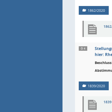
1862/2020
1862
Stellun
Ö 4
hier: Rh
Beschluss
Abstimmu
1839/2020
1839