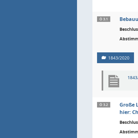
Bebauu
Ö 3.1
Beschlus
Abstimm
1843/2020
1843
Große L
Ö 3.2
hier: C
Beschlus
Abstimm