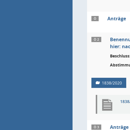
Anträge
Ö
Benennu
Ö 2
hier: na
Beschluss
Abstimmu
1838/2020
1838
Anträge
Ö 3