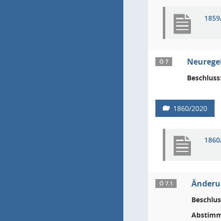
1859
Neuregel
Ö 7
Beschluss
1860/2020
1860
Änderun
Ö 7.1
Beschlus
Abstimm