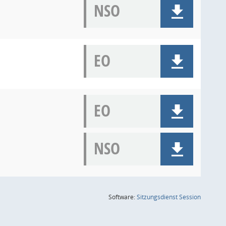
NSO
EO
EO
NSO
(Wird in
Software:
Sitzungsdienst
Session