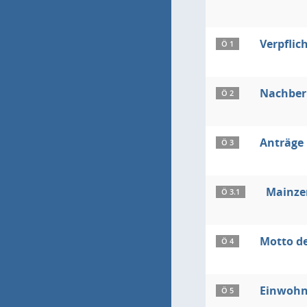
Verpflic
Ö 1
Nachberu
Ö 2
Anträge
Ö 3
Mainze
Ö 3.1
Motto de
Ö 4
Einwohn
Ö 5