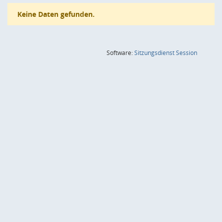
Keine Daten gefunden.
(Wird in
Software:
Sitzungsdienst
Session