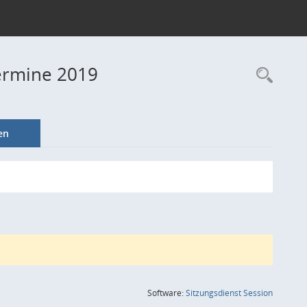
ermine 2019
Rec
en
(Wird in
Software:
Sitzungsdienst
Session