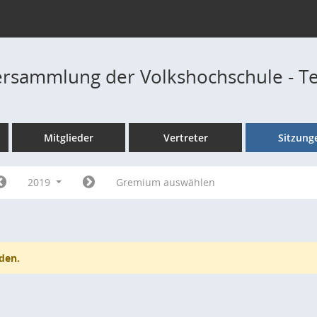
ersammlung der Volkshochschule - T
Mitglieder
Vertreter
Sitzung
2019
Gremium auswählen
den.