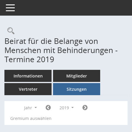
Toggle navigation
Rechercheauswahl
Beirat für die Belange von
Menschen mit Behinderungen -
Termine 2019
Informationen
Mitglieder
Vertreter
Sitzungen
Jahr
2019
Gremium auswählen