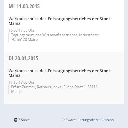
MI
11.03.2015
Werkausschuss des Entsorgungsbetriebes der Stadt
Mainz
16:30-17:55 Uhr
Tagungsraum des Wirtschaftsbetriebes, Industriestr.
70, 55120 Mainz
DI
20.01.2015
Werkausschuss des Entsorgungsbetriebes der Stadt
Mainz
17:15-18:00 Uhr
Erfurt-Zimmer, Rathaus, Jockel-Fuchs-Platz 1, 55116
Mainz
(Wird in
7 Sätze
Software:
Sitzungsdienst
Session