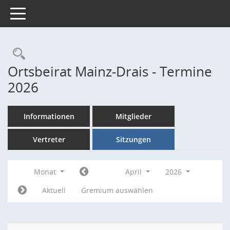
Toggle navigation
Rechercheauswahl
Ortsbeirat Mainz-Drais - Termine
2026
Informationen
Mitglieder
Vertreter
Sitzungen
Monat
April
2026
Aktuell
Gremium auswählen