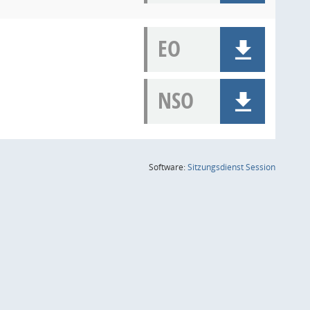
EO
NSO
(Wird in
Software:
Sitzungsdienst
Session