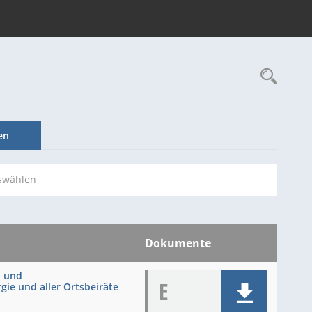
Rec
en
swählen
Dokumente
- und
E
ie und aller Ortsbeiräte