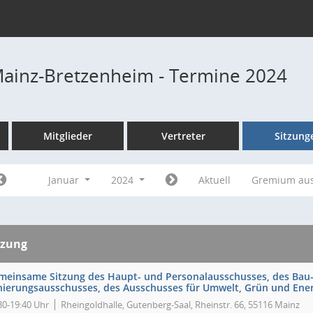
Mainz-Bretzenheim - Termine 2024
Mitglieder
Vertreter
Sitzung
Januar
2024
Aktuell
Gremium au
tzung
meinsame Sitzung des Haupt- und Personalausschusses, des Bau
nierungsausschusses, des Ausschusses für Umwelt, Grün und Energ
30-19:40 Uhr
Rheingoldhalle, Gutenberg-Saal, Rheinstr. 66, 55116 Mainz