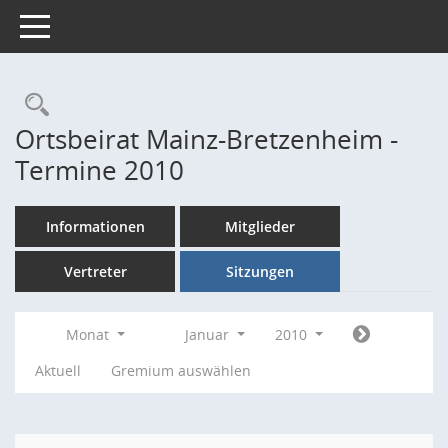
Toggle navigation
Rechercheauswahl
Ortsbeirat Mainz-Bretzenheim -
Termine 2010
Informationen
Mitglieder
Vertreter
Sitzungen
Monat
Januar
2010
Aktuell
Gremium auswählen