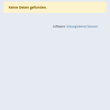
Keine Daten gefunden.
(Wird in
Software:
Sitzungsdienst
Session