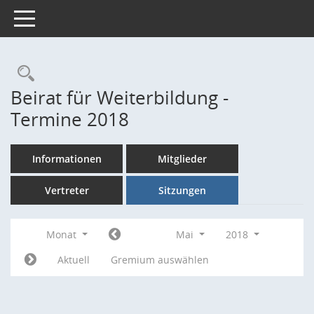
Toggle navigation
Rechercheauswahl
Beirat für Weiterbildung -
Termine 2018
Informationen
Mitglieder
Vertreter
Sitzungen
Monat
Mai
2018
Aktuell
Gremium auswählen