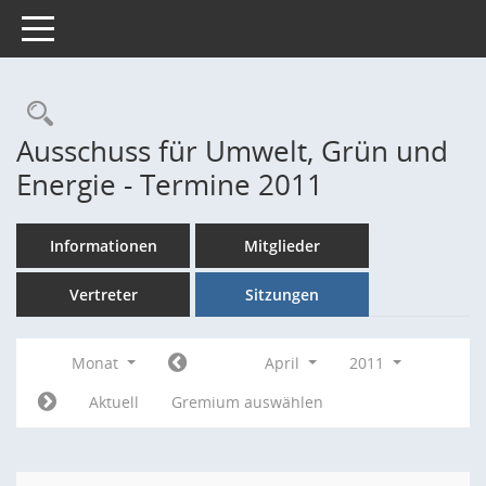
Toggle navigation
Rechercheauswahl
Ausschuss für Umwelt, Grün und
Energie - Termine 2011
Informationen
Mitglieder
Vertreter
Sitzungen
Monat
April
2011
Aktuell
Gremium auswählen