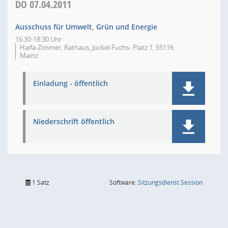
DO
07.04.2011
Ausschuss für Umwelt, Grün und Energie
16:30-18:30 Uhr
Haifa-Zimmer, Rathaus, Jockel-Fuchs- Platz 1, 55116
Mainz
Einladung - öffentlich
Niederschrift öffentlich
(Wird in
1 Satz
Software:
Sitzungsdienst
Session