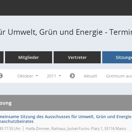
ür Umwelt, Grün und Energie - Term
Mitglieder
Vertreter
Sitzung
Oktober
2011
Aktuell
Gremium au
tzung
meinsame Sitzung des Ausschusses für Umwelt, Grün und Energie
inaschutzbeirates
30-17:55 Uhr
Haifa-Zimmer, Rathaus, Jockel-Fuchs- Platz 1, 55116 Mainz