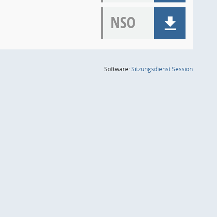
NSO
(Wird in
Software:
Sitzungsdienst
Session