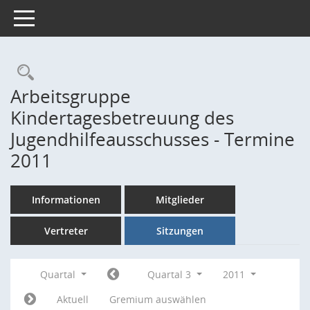
Toggle navigation
Rechercheauswahl
Arbeitsgruppe
Kindertagesbetreuung des
Jugendhilfeausschusses - Termine
2011
Informationen
Mitglieder
Vertreter
Sitzungen
Quartal
Quartal 3
2011
Aktuell
Gremium auswählen