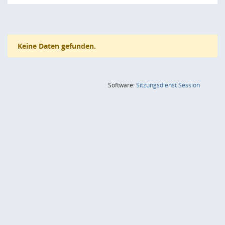
Keine Daten gefunden.
(Wird in
Software:
Sitzungsdienst
Session