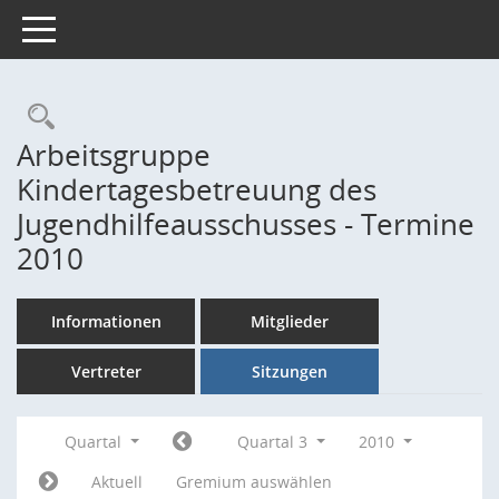
Toggle navigation
Rechercheauswahl
Arbeitsgruppe
Kindertagesbetreuung des
Jugendhilfeausschusses - Termine
2010
Informationen
Mitglieder
Vertreter
Sitzungen
Quartal
Quartal 3
2010
Aktuell
Gremium auswählen