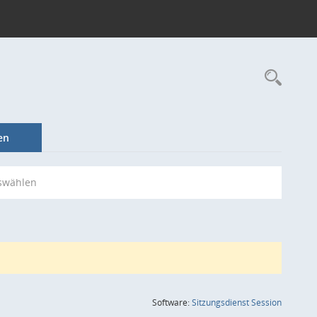
Rec
en
swählen
(Wird in
Software:
Sitzungsdienst
Session