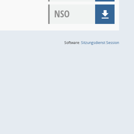
NSO
(Wird in
Software:
Sitzungsdienst
Session