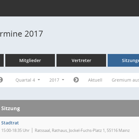
Termine 2017
Mitglieder
Vertreter
Sitzung
Quartal 4
2017
Aktuell
Gremium au
Sitzung
Stadtrat
15:00-18:35 Uhr
Ratssaal, Rathaus, Jockel-Fuchs-Platz 1, 55116 Mainz