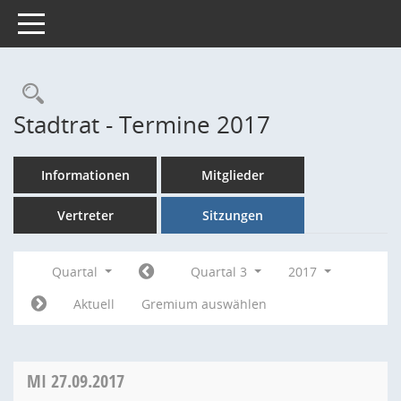
Toggle navigation
Rechercheauswahl
Stadtrat - Termine 2017
Informationen
Mitglieder
Vertreter
Sitzungen
Quartal
Quartal 3
2017
Aktuell
Gremium auswählen
MI
27.09.2017