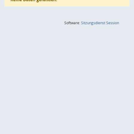
(Wird in
Software:
Sitzungsdienst
Session