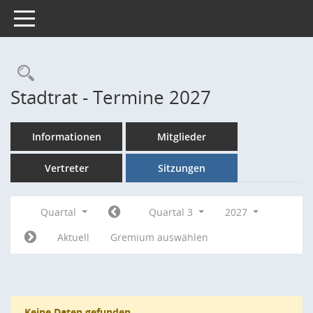
Toggle navigation
Rechercheauswahl
Stadtrat - Termine 2027
Informationen
Mitglieder
Vertreter
Sitzungen
Quartal
Quartal 3
2027
Aktuell
Gremium auswählen
Keine Daten gefunden.