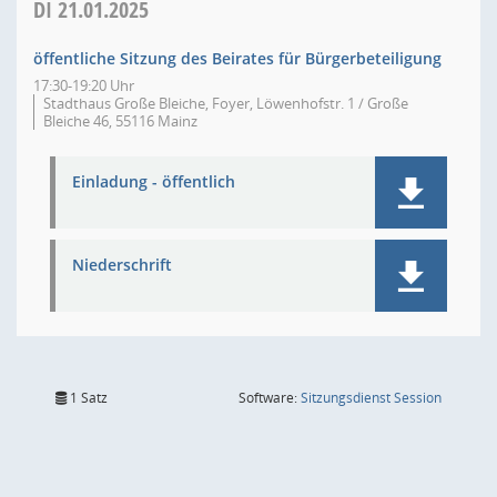
DI
21.01.2025
öffentliche Sitzung des Beirates für Bürgerbeteiligung
17:30-19:20 Uhr
Stadthaus Große Bleiche, Foyer, Löwenhofstr. 1 / Große
Bleiche 46, 55116 Mainz
Einladung - öffentlich
Niederschrift
(Wird in
1 Satz
Software:
Sitzungsdienst
Session