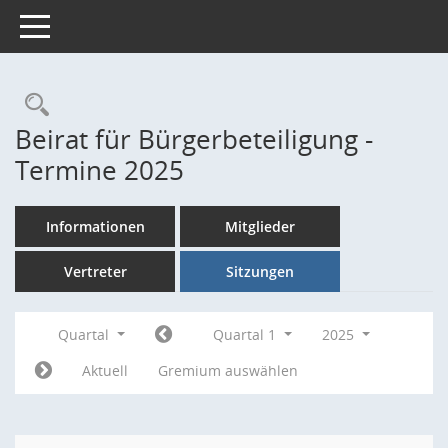
Toggle navigation
Rechercheauswahl
Beirat für Bürgerbeteiligung -
Termine 2025
Informationen
Mitglieder
Vertreter
Sitzungen
Quartal
Quartal 1
2025
Aktuell
Gremium auswählen