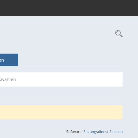
Rec
en
swählen
(Wird in
Software:
Sitzungsdienst
Session